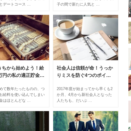
とデートコース …
子の間で新たに人気と …
うちから始めよう！給
社会人は信頼が命！うっか
0万円の私の適正貯金額
りミスを防ぐ4つのポイン
対貯めることができる
ト
めて数年たったものの、つ
2017年度が始まってから早くも2
術
お給料を使い込んでしまい
か月、4月から新社会人となった
金はほとんどな …
人たちも、だいぶ …