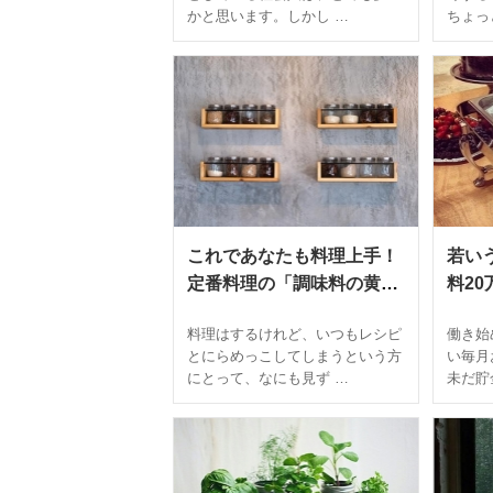
かと思います。しかし …
ちょっ
これであなたも料理上手！
若い
定番料理の「調味料の黄金
料2
比」を覚えておこう
と絶
料理はするけれど、いつもレシピ
働き始
貯金
とにらめっこしてしまうという方
い毎月
にとって、なにも見ず …
未だ貯