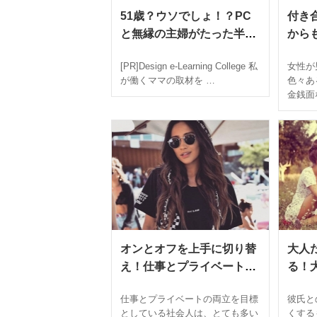
51歳？ウソでしょ！？PC
付き
と無縁の主婦がたった半年
から
でWEBデザイナーに転身で
優し
[PR]Design e-Learning College 私
女性が
きた一つの習慣とは
見極
が働くママの取材を …
色々あ
金銭面
オンとオフを上手に切り替
大人
え！仕事とプライベートを
る！
両立させる方法とは
しみ
仕事とプライベートの両立を目標
彼氏と
としている社会人は、とても多い
くする