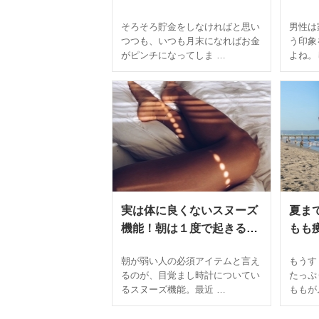
貯金とは？
しす
そろそろ貯金をしなければと思い
男性は
の特
つつも、いつも月末になればお金
う印象
がピンチになってしま …
よね。
実は体に良くないスヌーズ
夏ま
機能！朝は１度で起きる習
もも
慣を身に付けて
エク
朝が弱い人の必須アイテムと言え
もうす
るのが、目覚まし時計についてい
たっぷ
るスヌーズ機能。最近 …
ももが