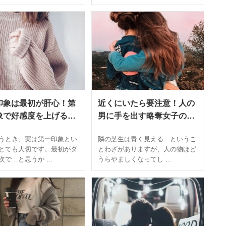
印象は最初が肝心！第
近くにいたら要注意！人の
象で好感度を上げる3
男に手を出す略奪女子の特
ポイント
徴
うとき、実は第一印象とい
隣の芝生は青く見える…というこ
とても大切です。最初がダ
とわざがありますが、人の物ほど
次で…と思うか …
うらやましくなってし …