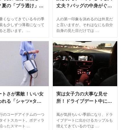
？夏の「ブラ透け」を
丈夫？バッグの中身がぐち
には
ゃぐちゃな女性は要注意…
暑くなってきている今の季
人の第一印象を決めるのは外見だ
装も少しずつ薄着になって
と言いますが、それはなにも自分
ると思います。 …
自身の見た目だけでは …
ートさが素敵！いい女
実は女子力の大事な見せ
われる「シャツ×タイ
所！ドライブデート中にや
カート」コーデ
ると男性に喜ばれる女性の
行のコーデアイテムの一つ
風が気持ちいい季節になり、ドラ
行動
タイトスカート。ボディラ
イブデートに出かけるカップルも
沿ったスマート …
増えてきているのでは …