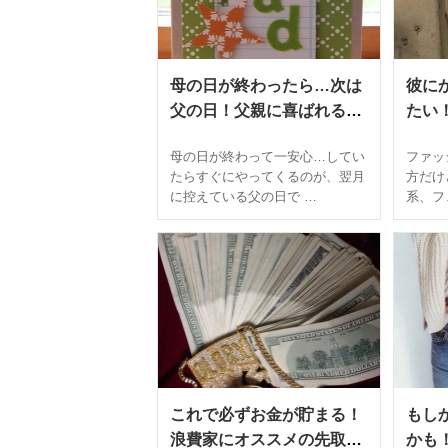
母の日が終わったら…次は
彼に
父の日！父親に喜ばれるプ
たい
レゼントとは？
イめ
母の日が終わって一安心…してい
ファッ
たらすぐにやってくるのが、翌月
方だけ
に控えている父の日で …
系、フ
これで必ずお金が貯まる！
もし
浪費家にオススメの先取り
かも