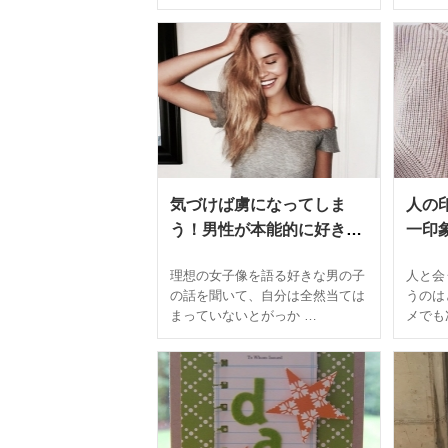
気づけば虜になってしま
人の
う！男性が本能的に好きに
一印
なる女性の4つの共通点
つの
理想の女子像を語る好きな男の子
人と会
の話を聞いて、自分は全然当ては
うのは
まっていないとがっか …
メでも