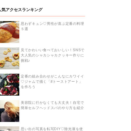
人気アクセスランキング
思わずキュン♡男性が喜ぶ定番の料理
５選
見てかわいい食べておいしい！SNSで
大人気のシャカシャカクッキー作りに
挑戦♪
定番の組み合わせがこんなにカワイイ
♡ジャムで描く「#トーストアート」
を作ろう
美容院に行かなくても大丈夫！自宅で
簡単セルフヘッドスパのやり方を紹介
思い出の写真を転写DIY♡除光液を使