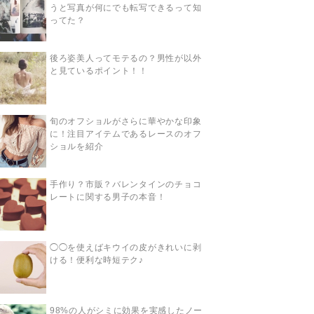
うと写真が何にでも転写できるって知
ってた？
後ろ姿美人ってモテるの？男性が以外
と見ているポイント！！
旬のオフショルがさらに華やかな印象
に！注目アイテムであるレースのオフ
ショルを紹介
手作り？市販？バレンタインのチョコ
レートに関する男子の本音！
◯◯を使えばキウイの皮がきれいに剥
ける！便利な時短テク♪
98%の人がシミに効果を実感したノー