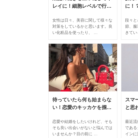
レイに！細胞レベルで行う
に！
「時計遺伝子」美容法が大
防ぐ
女性は日々、美容に関して様々な
段々と
注目
対策をしているかと思います。良
節、服
い化粧品を使ったり、 …
きてい
待っていたら何も始まらな
スマ
い！恋愛のキッカケを掴む
と思
ために大切な４つの心がけ
トス
恋愛や結婚をしたいけれど、そも
最近流
そも良い出会いがないと悩んでは
である
いませんか？目の前に …
インに