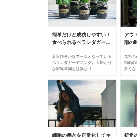
簡単だけど成功しやすい！
アウ
食べられるベランダガーデ
雨の
ニングを始めよう
は？
最近ひそかなブームとなっている
気持ち
ベランダガーデニング。大掛かり
梅雨の
な家庭菜園とは異なり …
多くな
細胞の働きを正常化してキ
折角