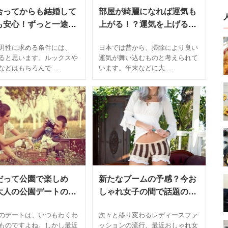
合ってからも結婚して
部屋が綺麗になれば運気も
も安心！ずっと一途で
上がる！？運気を上げる掃
さが変わらない男性の
除術とは
男性に求める条件には、
日本では昔から、掃除により良い
め方
ると思います。ルックスや
運気が舞い込むものと考えられて
などはもちろんで …
います。年末などに大 …
だって公園で楽しめ
新たなブームの予感？今お
大人の公園デートの楽
しゃれ女子の間で話題の
方
「ニットブルマ」コーデと
のデートは、いつもわくわ
次々と移り変わるレディースファ
は
ものですよね。しかし最近
ッションの流行、最近おしゃれ女