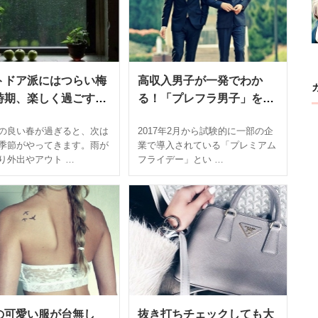
トドア派にはつらい梅
高収入男子が一発でわか
時期、楽しく過ごすに
る！「プレフラ男子」を狙
う女子が急増中
の良い春が過ぎると、次は
2017年2月から試験的に一部の企
季節がやってきます。雨が
業で導入されている「プレミアム
り外出やアウト …
フライデー」とい …
の可愛い服が台無し
抜き打ちチェックしても大