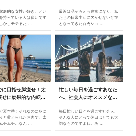
ぎて嫌われる女の3つ
スメ１００円アイテム♡
家庭的な女性が好き、とい
最近は品ぞろえも豊富になり、私
徴
を持っている人は多いです
たちの日常生活に欠かせない存在
しかしモテるた …
となってきた百円ショ …
でに目指せ脚痩せ！太
忙しい毎日を過ごすあなた
痩せに効果的な内転筋
へ、社会人にオススメな休
ササイズ
日の過ごし方
ぐ夏本番！それなのに冬に
毎日忙しい日々を過ごす社会人、
りと蓄えられたお肉で、太
そんな人にとって休日はとても大
ムチムチ…なん …
切なものですよね。あ …