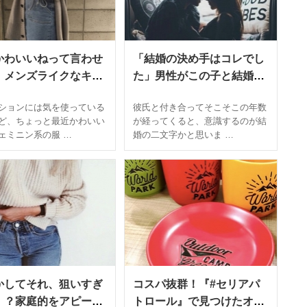
かわいいねって言わせ
「結婚の決め手はコレでし
！メンズライクなキレ
た」男性がこの子と結婚し
コーデ術
たいと思う4つの瞬間
ションには気を使っている
彼氏と付き合ってそこそこの年数
ど、ちょっと最近かわいい
が経ってくると、意識するのが結
ェミニン系の服 …
婚の二文字かと思いま …
かしてそれ、狙いすぎ
コスパ抜群！『#セリアパ
！？家庭的をアピール
トロール』で見つけたオス