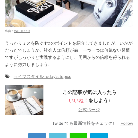
出典：
We Heart It
うっかりミスを防ぐ4つのポイントを紹介してきましたが、いかが
だったでしょうか。社会人は信頼が命、一つ一つは何気ない習慣
ですがしっかりと実践するようにし、周囲からの信頼を得られる
ように努力しましょう。
-
ライフスタイル
Today's topics
この記事が気に入ったら
いいね！
をしよう♪
公式ページ
Twitterでも最新情報をチェック♪
Follow