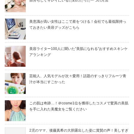
自分らしくキレイにいるためのたった一つの方法
美意識が高い女性はここで差をつける！会社でも最低限持っ
ておきたい美容グッズがこちら
美容ライター100人に聞いた”美肌になれる”おすすめスキンケ
アランキング
芸能人、人気モデルが次々愛用！話題のすっきりフルーツ青
汁が本当にすごかった
この肌は奇跡…！＠cosme1位を獲得したコスメで驚異の美肌
を手に入れた美魔女をご覧ください
2児のママ、後藤真希の大胆露出した姿に賞賛の声！美しすぎ