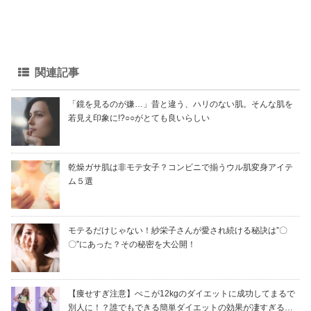
関連記事
「鏡を見るのが嫌…」昔と違う、ハリのない肌。そんな肌を
若見え印象に!?○○がとても良いらしい
乾燥ガサ肌は非モテ女子？コンビニで揃うウル肌変身アイテ
ム５選
モテるだけじゃない！紗栄子さんが愛され続ける秘訣は”〇
〇”にあった？その秘密を大公開！
【痩せすぎ注意】ぺこが12kgのダイエットに成功してまるで
別人に！？誰でもできる簡単ダイエットの効果が凄すぎる…