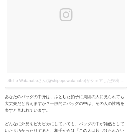
Shiho Watanabeさん(@shipopowatanabe)がシェアした投稿
–
201
あなたのバッグの中身は、ふとした拍子に周囲の人に見られても
大丈夫だと言えますか？一般的にバッグの中は、その人の性格を
表すと言われています。
どんなに外見をピカピカにしていても、バッグの中が雑然として
いたり汚かったりすると、相手からは「この人は片づけられない