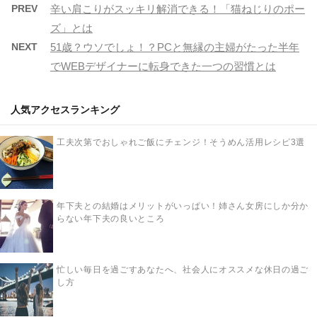
PREV
辛い肩こりがスッキリ解消できる！「猫ねじりのポー
ズ」とは
NEXT
51歳？ウソでしょ！？PCと無縁の主婦がたった半年
でWEBデザイナーに転身できた一つの習慣とは
人気アクセスランキング
工夫次第でおしゃれご飯にチェンジ！そうめん活用レシピ3選
年下夫との結婚はメリットがいっぱい！姉さん女房にしか分か
らない年下夫の良いところ
忙しい毎日を過ごすあなたへ、社会人にオススメな休日の過ご
し方