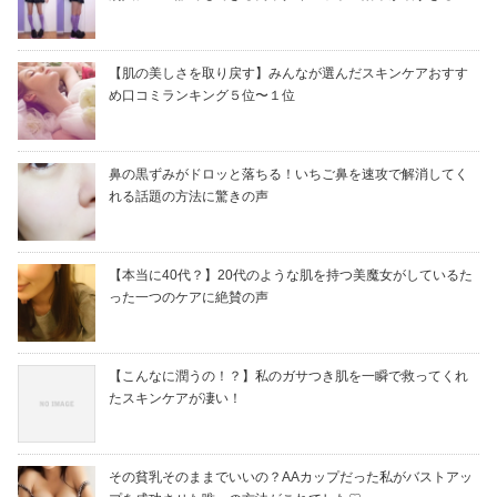
【肌の美しさを取り戻す】みんなが選んだスキンケアおすす
め口コミランキング５位〜１位
鼻の黒ずみがドロッと落ちる！いちご鼻を速攻で解消してく
れる話題の方法に驚きの声
【本当に40代？】20代のような肌を持つ美魔女がしているた
った一つのケアに絶賛の声
【こんなに潤うの！？】私のガサつき肌を一瞬で救ってくれ
たスキンケアが凄い！
その貧乳そのままでいいの？AAカップだった私がバストアッ