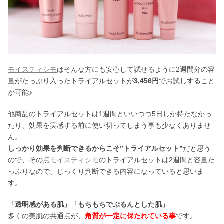
モイスティシモ
はそんな方にも安心して試せるように2週間分の容
量がたっぷり入ったトライアルセットが
3,456円
でお試しすること
が可能♪
他商品のトライアルセットは1週間といいつつ5日しか持たなかっ
たり、効果を実感する前に使い切ってしまう事も少なくありませ
ん。
しっかり効果を判断できるからこそ”トライアルセット”
だと思う
ので、その点
モイスティシモ
のトライアルセットは2週間と容量た
っぷりなので、じっくり判断できる内容になっていると思いま
す。
「透明感がある肌」「もちもちでぷるんとした肌」
多くの美肌の共通点が、
角質が一定に保たれている事
です。