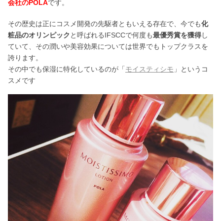
会社のPOLA
です。
その歴史は正にコスメ開発の先駆者ともいえる存在で、今でも
化
粧品のオリンピック
と呼ばれるIFSCCで何度も
最優秀賞を獲得
し
ていて、その潤いや美容効果については世界でもトップクラスを
誇ります。
その中でも保湿に特化しているのが「
モイスティシモ
」というコ
スメです