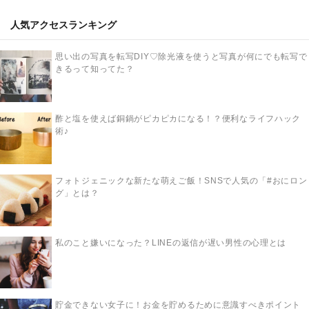
人気アクセスランキング
思い出の写真を転写DIY♡除光液を使うと写真が何にでも転写で
きるって知ってた？
酢と塩を使えば銅鍋がピカピカになる！？便利なライフハック
術♪
フォトジェニックな新たな萌えご飯！SNSで人気の「#おにロン
グ」とは？
私のこと嫌いになった？LINEの返信が遅い男性の心理とは
貯金できない女子に！お金を貯めるために意識すべきポイント