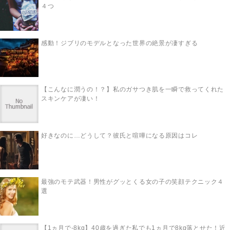
４つ
感動！ジブリのモデルとなった世界の絶景が凄すぎる
【こんなに潤うの！？】私のガサつき肌を一瞬で救ってくれた
スキンケアが凄い！
好きなのに…どうして？彼氏と喧嘩になる原因はコレ
最強のモテ武器！男性がグッとくる女の子の笑顔テクニック４
選
【1ヵ月で-8kg】40歳を過ぎた私でも1ヵ月で8kg落とせた！近