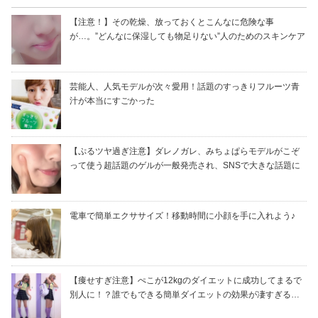
【注意！】その乾燥、放っておくとこんなに危険な事
が…。”どんなに保湿しても物足りない”人のためのスキンケア
芸能人、人気モデルが次々愛用！話題のすっきりフルーツ青
汁が本当にすごかった
【ぷるツヤ過ぎ注意】ダレノガレ、みちょぱらモデルがこぞ
って使う超話題のゲルが一般発売され、SNSで大きな話題に
電車で簡単エクササイズ！移動時間に小顔を手に入れよう♪
【痩せすぎ注意】ぺこが12kgのダイエットに成功してまるで
別人に！？誰でもできる簡単ダイエットの効果が凄すぎる…