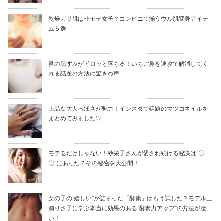
乾燥ガサ肌は非モテ女子？コンビニで揃うウル肌変身アイテ
ム５選
鼻の黒ずみがドロッと落ちる！いちご鼻を速攻で解消してく
れる話題の方法に驚きの声
上品な大人っぽさが魅力！インスタで話題のマツコネイルを
まとめてみました♡
モテるだけじゃない！紗栄子さんが愛され続ける秘訣は”〇
〇”にあった？その秘密を大公開！
女の子の”嬉しい”が詰まった「酵素」はもう試した？モデル三
浦りさ子に学ぶ本当に効果のある”酵素力アップ”の方法が凄
い！