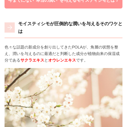
今までにない”本当の潤い”を与えるモイスティシモとは？
モイスティシモが圧倒的な潤いを与えるそのワケと
は
色々な話題の新成分を創り出してきたPOLAが、角層の状態を整
え、潤いを与えるのに最適だと判断した成分が植物由来の保湿成
分である
サクラエキス
と
オウレンエキス
です。