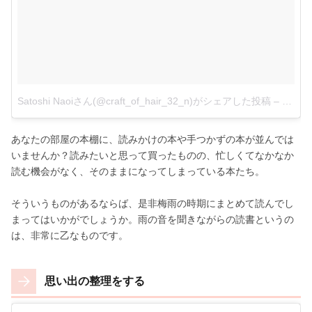
Satoshi Naoiさん(@craft_of_hair_32_n)がシェアした投稿
–
2017 
あなたの部屋の本棚に、読みかけの本や手つかずの本が並んでは
いませんか？読みたいと思って買ったものの、忙しくてなかなか
読む機会がなく、そのままになってしまっている本たち。
そういうものがあるならば、是非梅雨の時期にまとめて読んでし
まってはいかがでしょうか。雨の音を聞きながらの読書というの
は、非常に乙なものです。
思い出の整理をする