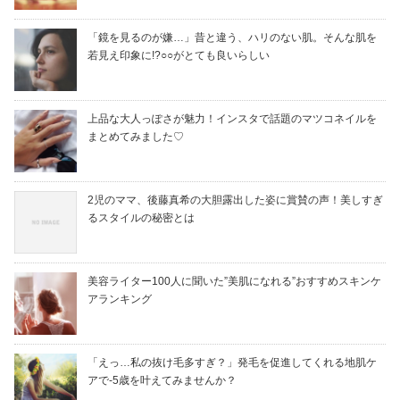
「鏡を見るのが嫌…」昔と違う、ハリのない肌。そんな肌を
若見え印象に!?○○がとても良いらしい
上品な大人っぽさが魅力！インスタで話題のマツコネイルを
まとめてみました♡
2児のママ、後藤真希の大胆露出した姿に賞賛の声！美しすぎ
るスタイルの秘密とは
美容ライター100人に聞いた”美肌になれる”おすすめスキンケ
アランキング
「えっ…私の抜け毛多すぎ？」発毛を促進してくれる地肌ケ
アで-5歳を叶えてみませんか？