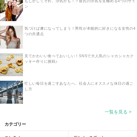
もしかしてそれ、浮気かも！？彼氏の浮気を見極める4つのサイ
ン
気づけば虜になってしまう！男性が本能的に好きになる女性の4
つの共通点
見てかわいい食べておいしい！SNSで大人気のシャカシャカク
ッキー作りに挑戦♪
忙しい毎日を過ごすあなたへ、社会人にオススメな休日の過ご
し方
一覧を見る >
カテゴリー