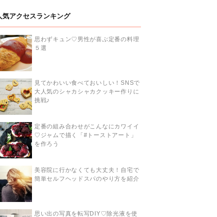
人気アクセスランキング
思わずキュン♡男性が喜ぶ定番の料理
５選
見てかわいい食べておいしい！SNSで
大人気のシャカシャカクッキー作りに
挑戦♪
定番の組み合わせがこんなにカワイイ
♡ジャムで描く「#トーストアート」
を作ろう
美容院に行かなくても大丈夫！自宅で
簡単セルフヘッドスパのやり方を紹介
思い出の写真を転写DIY♡除光液を使