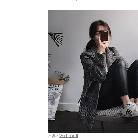
出典：
We Heart It