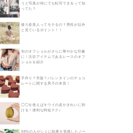
うと写真が何にでも転写できるって知
ってた？
後ろ姿美人ってモテるの？男性が以外
と見ているポイント！！
旬のオフショルがさらに華やかな印象
に！注目アイテムであるレースのオフ
ショルを紹介
手作り？市販？バレンタインのチョコ
レートに関する男子の本音！
◯◯を使えばキウイの皮がきれいに剥
ける！便利な時短テク♪
98%の人がシミに効果を実感したノー