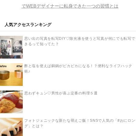
でWEBデザイナーに転身できた一つの習慣とは
人気アクセスランキング
思い出の写真を転写DIY♡除光液を使うと写真が何にでも転写で
きるって知ってた？
酢と塩を使えば銅鍋がピカピカになる！？便利なライフハック
術♪
思わずキュン♡男性が喜ぶ定番の料理５選
フォトジェニックな新たな萌えご飯！SNSで人気の「#おにロン
グ」とは？