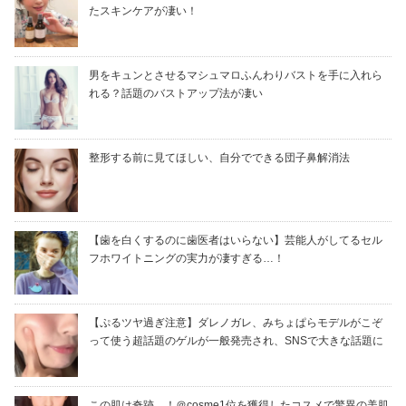
たスキンケアが凄い！
男をキュンとさせるマシュマロふんわりバストを手に入れら
れる？話題のバストアップ法が凄い
整形する前に見てほしい、自分でできる団子鼻解消法
【歯を白くするのに歯医者はいらない】芸能人がしてるセル
フホワイトニングの実力が凄すぎる…！
【ぷるツヤ過ぎ注意】ダレノガレ、みちょぱらモデルがこぞ
って使う超話題のゲルが一般発売され、SNSで大きな話題に
この肌は奇跡…！＠cosme1位を獲得したコスメで驚異の美肌