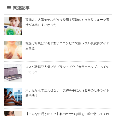
関連記事
芸能人、人気モデルが次々愛用！話題のすっきりフルーツ青
汁が本当にすごかった
乾燥ガサ肌は非モテ女子？コンビニで揃うウル肌変身アイテ
ム５選
コスパ抜群♡人気プチプラシャドウ『カラーポップ』って知
ってる？
太い足なんて言わせない！美脚を手に入れる為のセルライト
解消法！
【こんなに潤うの！？】私のガサつき肌を一瞬で救ってくれ