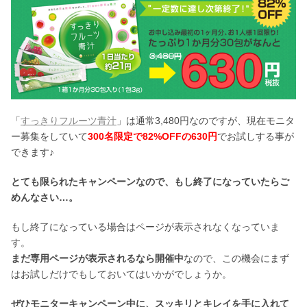
「
すっきりフルーツ青汁
」は通常3,480円なのですが、現在モニタ
ー募集をしていて
300名限定で82%OFFの630円
でお試しする事が
できます♪
とても限られたキャンペーンなので、もし終了になっていたらご
めんなさい…。
もし終了になっている場合はページが表示されなくなっていま
す。
まだ専用ページが表示されるなら開催中
なので、この機会にまず
はお試しだけでもしておいてはいかがでしょうか。
ぜひモニターキャンペーン中に、スッキリとキレイを手に入れて