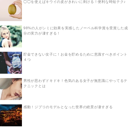
◯◯を使えばキウイの皮がきれいに剥ける！便利な時短テク♪
98%の人がシミに効果を実感したノーベル科学賞を受賞した成
分の実力が凄すぎる！
貯金できない女子に！お金を貯めるために意識すべきポイント
４つ
男性が思わずドキドキ！色気のある女子が無意識にやってるテ
クニックとは
感動！ジブリのモデルとなった世界の絶景が凄すぎる