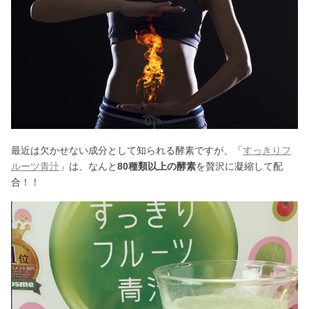
最近は欠かせない成分として知られる酵素ですが、「
すっきりフ
ルーツ青汁
」は、なんと
80種類以上の酵素
を贅沢に凝縮して配
合！！