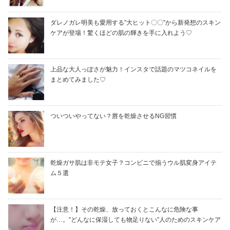
ダレノガレ明美も愛用する”大ヒット〇〇”から新発想のスキン
ケアが登場！驚くほどの肌の輝きを手に入れよう♡
上品な大人っぽさが魅力！インスタで話題のマツコネイルを
まとめてみました♡
ついついやってない？唇を乾燥させるNG習慣
乾燥ガサ肌は非モテ女子？コンビニで揃うウル肌変身アイテ
ム５選
【注意！】その乾燥、放っておくとこんなに危険な事
が…。”どんなに保湿しても物足りない”人のためのスキンケア