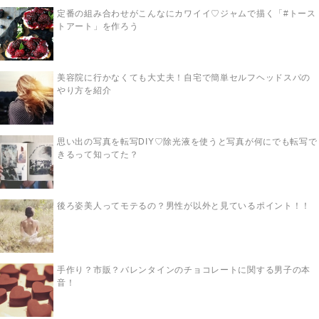
定番の組み合わせがこんなにカワイイ♡ジャムで描く「#トース
トアート」を作ろう
美容院に行かなくても大丈夫！自宅で簡単セルフヘッドスパの
やり方を紹介
思い出の写真を転写DIY♡除光液を使うと写真が何にでも転写で
きるって知ってた？
後ろ姿美人ってモテるの？男性が以外と見ているポイント！！
手作り？市販？バレンタインのチョコレートに関する男子の本
音！