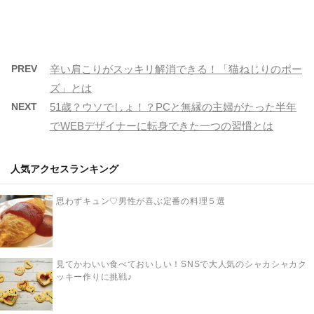
PREV
辛い肩こりがスッキリ解消できる！「猫ねじりのポー
ズ」とは
NEXT
51歳？ウソでしょ！？PCと無縁の主婦がたった半年
でWEBデザイナーに転身できた一つの習慣とは
人気アクセスランキング
思わずキュン♡男性が喜ぶ定番の料理５選
見てかわいい食べておいしい！SNSで大人気のシャカシャカク
ッキー作りに挑戦♪