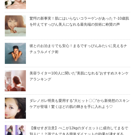
驚愕の新事実！肌にはいらないコラーゲンがあった？-10歳肌
を叶えてすっぴん美人になれる最先端の技術に称賛の声
彼とのお泊まりでも安心！まるですっぴんみたいに見えるナ
チュラルメイク術
美容ライター100人に聞いた”美肌になれる”おすすめスキンケ
アランキング
ダレノガレ明美も愛用する”大ヒット〇〇”から新発想のスキン
ケアが登場！驚くほどの肌の輝きを手に入れよう♡
【痩せすぎ注意】ぺこが12kgのダイエットに成功してまるで
別人に！？誰でもできる簡単ダイエットの効果が凄すぎる…