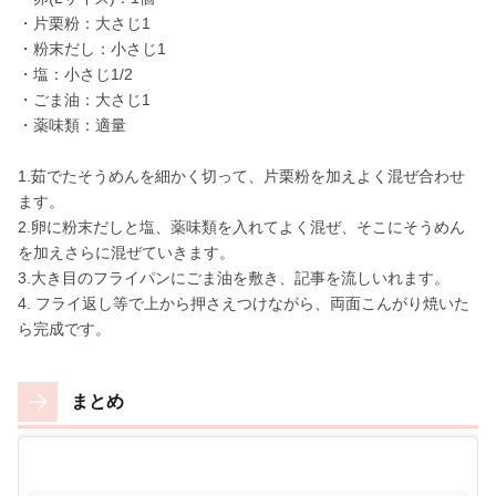
・片栗粉：大さじ1
・粉末だし：小さじ1
・塩：小さじ1/2
・ごま油：大さじ1
・薬味類：適量
1.茹でたそうめんを細かく切って、片栗粉を加えよく混ぜ合わせ
ます。
2.卵に粉末だしと塩、薬味類を入れてよく混ぜ、そこにそうめん
を加えさらに混ぜていきます。
3.大き目のフライパンにごま油を敷き、記事を流しいれます。
4. フライ返し等で上から押さえつけながら、両面こんがり焼いた
ら完成です。
まとめ