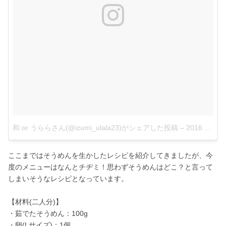
和 or うららさん(@izumi_ulala23)がシェアした投稿
–
2016 11月 12 8:17午前 PST
ここまではそうめんを生かしたレシピを紹介してきましたが、今
度のメニューはなんとチヂミ！思わずそうめんはどこ？と言って
しまいそうなレシピとなっています。
【材料(二人分)】
・茹でたそうめん：100g
・卵(Lサイズ)：1個