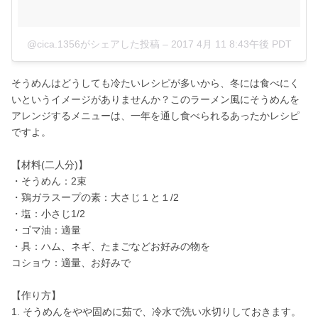
@cica.1356がシェアした投稿
–
2017 4月 11 8:43午後 PDT
そうめんはどうしても冷たいレシピが多いから、冬には食べにく
いというイメージがありませんか？このラーメン風にそうめんを
アレンジするメニューは、一年を通し食べられるあったかレシピ
ですよ。
【材料(二人分)】
・そうめん：2束
・鶏ガラスープの素：大さじ１と１/2
・塩：小さじ1/2
・ゴマ油：適量
・具：ハム、ネギ、たまごなどお好みの物を
コショウ：適量、お好みで
【作り方】
1. そうめんをやや固めに茹で、冷水で洗い水切りしておきます。