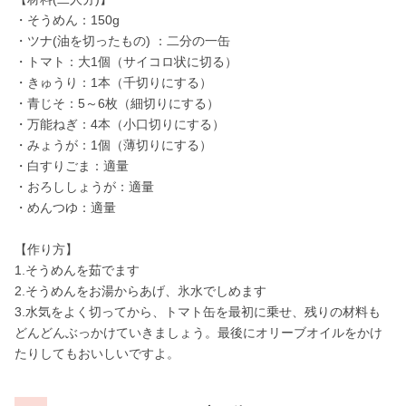
・そうめん：150g
・ツナ(油を切ったもの) ：二分の一缶
・トマト：大1個（サイコロ状に切る）
・きゅうり：1本（千切りにする）
・青じそ：5～6枚（細切りにする）
・万能ねぎ：4本（小口切りにする）
・みょうが：1個（薄切りにする）
・白すりごま：適量
・おろししょうが：適量
・めんつゆ：適量
【作り方】
1.そうめんを茹でます
2.そうめんをお湯からあげ、氷水でしめます
3.水気をよく切ってから、トマト缶を最初に乗せ、残りの材料も
どんどんぶっかけていきましょう。最後にオリーブオイルをかけ
たりしてもおいしいですよ。