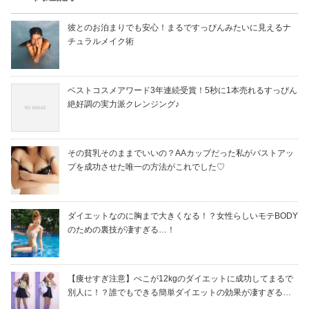
彼とのお泊まりでも安心！まるですっぴんみたいに見えるナ
チュラルメイク術
ベストコスメアワード3年連続受賞！5秒に1本売れるすっぴん
絶好調の実力派クレンジング♪
その貧乳そのままでいいの？AAカップだった私がバストアッ
プを成功させた唯一の方法がこれでした♡
ダイエットなのに胸まで大きくなる！？女性らしいモテBODY
のための裏技が凄すぎる…！
【痩せすぎ注意】ぺこが12kgのダイエットに成功してまるで
別人に！？誰でもできる簡単ダイエットの効果が凄すぎる…