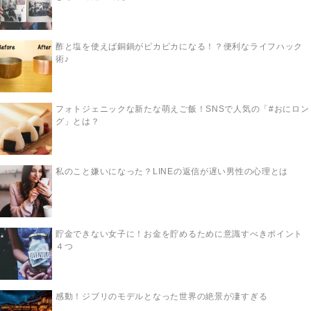
酢と塩を使えば銅鍋がピカピカになる！？便利なライフハック
術♪
フォトジェニックな新たな萌えご飯！SNSで人気の「#おにロン
グ」とは？
私のこと嫌いになった？LINEの返信が遅い男性の心理とは
貯金できない女子に！お金を貯めるために意識すべきポイント
４つ
感動！ジブリのモデルとなった世界の絶景が凄すぎる