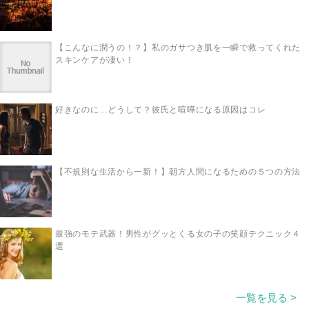
【こんなに潤うの！？】私のガサつき肌を一瞬で救ってくれた
スキンケアが凄い！
好きなのに…どうして？彼氏と喧嘩になる原因はコレ
【不規則な生活から一新！】朝方人間になるための５つの方法
最強のモテ武器！男性がグッとくる女の子の笑顔テクニック４
選
一覧を見る >