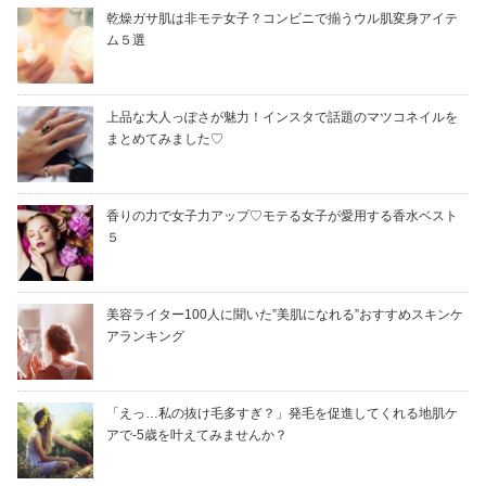
乾燥ガサ肌は非モテ女子？コンビニで揃うウル肌変身アイテ
ム５選
上品な大人っぽさが魅力！インスタで話題のマツコネイルを
まとめてみました♡
香りの力で女子力アップ♡モテる女子が愛用する香水ベスト
５
美容ライター100人に聞いた”美肌になれる”おすすめスキンケ
アランキング
「えっ…私の抜け毛多すぎ？」発毛を促進してくれる地肌ケ
アで-5歳を叶えてみませんか？