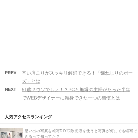
PREV
辛い肩こりがスッキリ解消できる！「猫ねじりのポー
ズ」とは
NEXT
51歳？ウソでしょ！？PCと無縁の主婦がたった半年
でWEBデザイナーに転身できた一つの習慣とは
人気アクセスランキング
思い出の写真を転写DIY♡除光液を使うと写真が何にでも転写で
きるって知ってた？