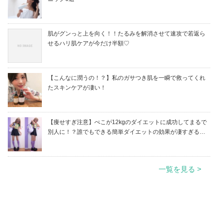
肌がグンっと上を向く！！たるみを解消させて速攻で若返ら
せるハリ肌ケアが今だけ半額♡
【こんなに潤うの！？】私のガサつき肌を一瞬で救ってくれ
たスキンケアが凄い！
【痩せすぎ注意】ぺこが12kgのダイエットに成功してまるで
別人に！？誰でもできる簡単ダイエットの効果が凄すぎる…
一覧を見る >