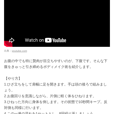
出典：
youtube.com
お腹の中でも特に贅肉が目立ちやすいのが、下腹です。そんな下
腹をきゅっと引き締めるボディメイク術を紹介します。
【やり方】
1.ひざ立ちをして肩幅に足を開きます。手は頭の後ろで組みまし
ょう。
2.お腹回りを意識しながら、片側に軽く体をひねります。
3.ひねった方向に身体を倒します。その状態で10秒間キープ。反
対側も同様に行います。
4.この一連の流れを1セットとし、8回繰り返しましょう。