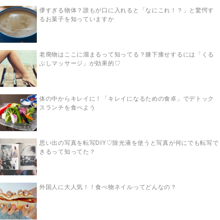
儚すぎる物体？誰もが口に入れると「なにこれ！？」と驚愕す
るお菓子を知っていますか
老廃物はここに溜まるって知ってる？膝下痩せするには「くる
ぶしマッサージ」が効果的♡
体の中からキレイに！「キレイになるための食卓」でデトック
スランチを食べよう
思い出の写真を転写DIY♡除光液を使うと写真が何にでも転写で
きるって知ってた？
外国人に大人気！！食べ物ネイルってどんなの？