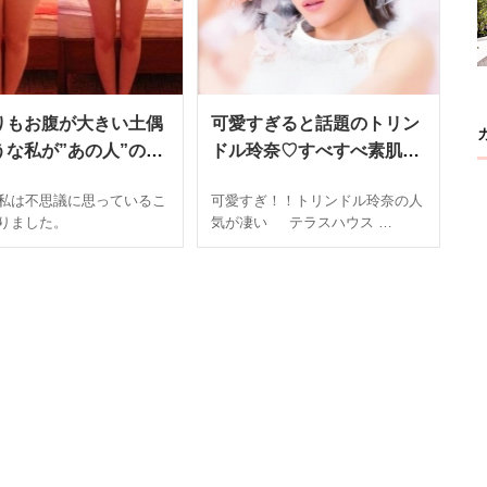
りもお腹が大きい土偶
可愛すぎると話題のトリン
うな私が”あの人”のダ
ドル玲奈♡すべすべ素肌の
ットを真似したら1ヵ
秘密はお米？ライスフォー
私は不思議に思っているこ
可愛すぎ！！トリンドル玲奈の人
10kg痩せた！
スの効果が凄い！
りました。
気が凄い テラスハウス …