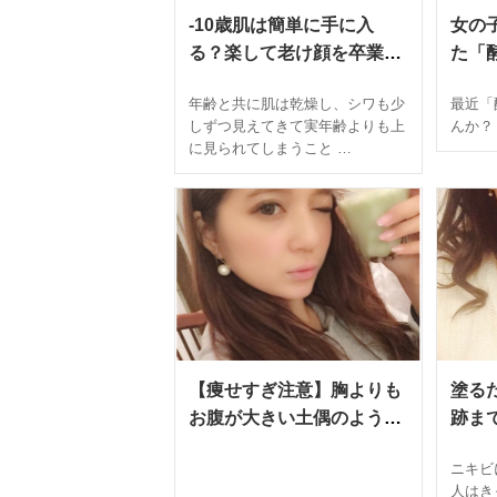
-10歳肌は簡単に手に入
女の
る？楽して老け顔を卒業で
た「
きるスキンケアの裏技に驚
モデ
年齢と共に肌は乾燥し、シワも少
最近「
きの声！
当に
しずつ見えてきて実年齢よりも上
んか？
ップ
に見られてしまうこと …
【痩せすぎ注意】胸よりも
塗る
お腹が大きい土偶のような
跡ま
私が1ヵ月で友達に心配さ
に9
ニキビ
れるほど痩せた方法を紹介
たス
人はき