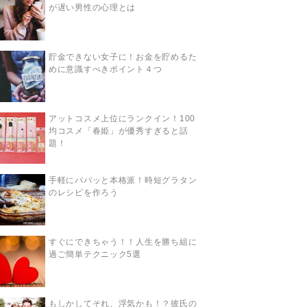
が遅い男性の心理とは
貯金できない女子に！お金を貯めるた
めに意識すべきポイント４つ
アットコスメ上位にランクイン！100
均コスメ「春姫」が優秀すぎると話
題！
手軽にパパッと本格派！時短グラタン
のレシピを作ろう
すぐにできちゃう！！人生を勝ち組に
過ご簡単テクニック5選
もしかしてそれ、浮気かも！？彼氏の