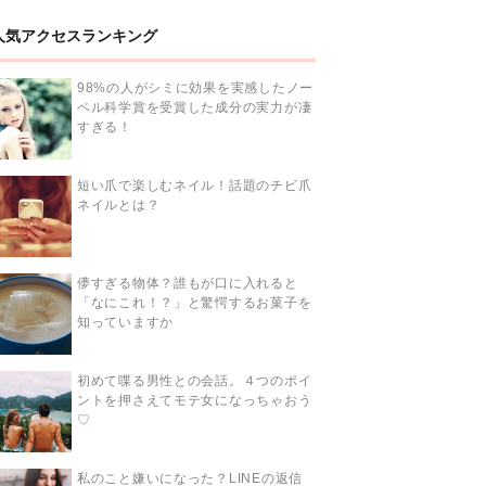
人気アクセスランキング
98%の人がシミに効果を実感したノー
ベル科学賞を受賞した成分の実力が凄
すぎる！
短い爪で楽しむネイル！話題のチビ爪
ネイルとは？
儚すぎる物体？誰もが口に入れると
「なにこれ！？」と驚愕するお菓子を
知っていますか
初めて喋る男性との会話。４つのポイ
ントを押さえてモテ女になっちゃおう
♡
私のこと嫌いになった？LINEの返信