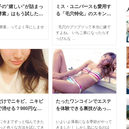
子の”嬉しい”が詰まっ
ミス・ユニバースも愛用す
酵素」はもう試した？
る「毛穴特化」のスキンケ
ル三浦りさ子に学ぶ本
ア効果に絶賛の声。「効果
酵素」ってよく耳にしませ
毛穴のブツブツって本当に嫌で
効果のある”酵素力ア
すごい」「びっくりするほ
すよね。 いちご鼻になったらす
”の方法が凄い！
ど変わった」
っぴんな …
だけでニキビ、ニキビ
たったワンコインでエステ
で消せる？980円なの
を体験できる裏技があっ
8%の人が効果を実感し
た！たった1時間でくびれ
に今までずっと悩んできた
いよいよ薄着になる季節がやって
キンケアグッズが話題
を手に入れる驚きの方法と
っと色々な方法を試してき
きました！ しかし気になるのは