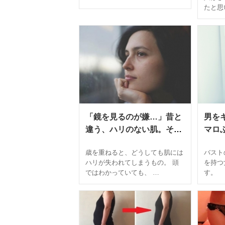
します
沸騰
たと思
ット
「鏡を見るのが嫌…」昔と
男を
違う、ハリのない肌。そん
マロ
な肌を若見え印象に!?○○が
入れ
歳を重ねると、どうしても肌には
バスト
とても良いらしい
アッ
ハリが失われてしまうもの。 頭
を持つ
ではわかっていても、 …
す。