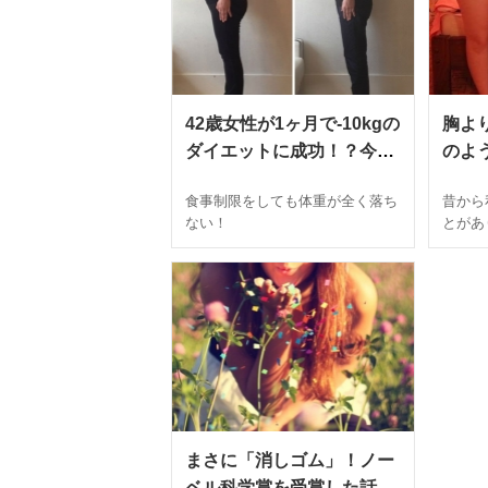
42歳女性が1ヶ月で-10kgの
胸よ
ダイエットに成功！？今話
のよ
題の美味しすぎる”食べる
イエ
食事制限をしても体重が全く落ち
昔から
青汁”が凄い
月で-
ない！
とがあ
まさに「消しゴム」！ノー
ベル科学賞を受賞した話題