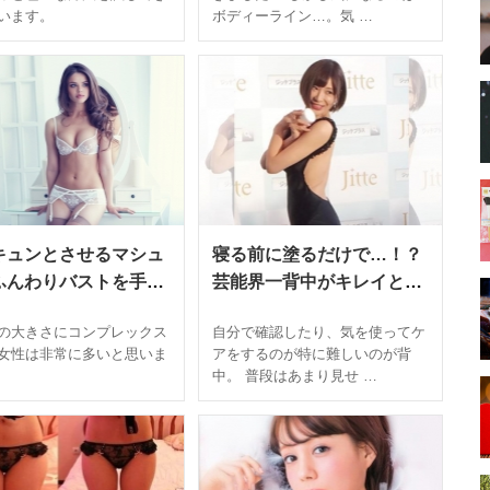
で売り切れ寸前の大ヒ
は
います。
ボディーライン…。気 …
！
キュンとさせるマシュ
寝る前に塗るだけで…！？
ふんわりバストを手に
芸能界一背中がキレイと言
られる？話題のバスト
われる手島優が教える背中
の大きさにコンプレックス
自分で確認したり、気を使ってケ
プ法が凄い
ニキビの治し方とは
女性は非常に多いと思いま
アをするのが特に難しいのが背
中。 普段はあまり見せ …