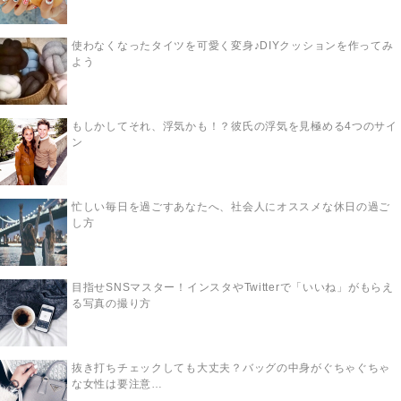
使わなくなったタイツを可愛く変身♪DIYクッションを作ってみ
よう
もしかしてそれ、浮気かも！？彼氏の浮気を見極める4つのサイ
ン
忙しい毎日を過ごすあなたへ、社会人にオススメな休日の過ご
し方
目指せSNSマスター！インスタやTwitterで「いいね」がもらえ
る写真の撮り方
抜き打ちチェックしても大丈夫？バッグの中身がぐちゃぐちゃ
な女性は要注意…