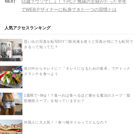
NEXT
51歳？ウソでしょ！？PCと無縁の主婦がたった半年
でWEBデザイナーに転身できた一つの習慣とは
人気アクセスランキング
思い出の写真を転写DIY♡除光液を使うと写真が何にでも転写で
きるって知ってた？
体の中からキレイに！「キレイになるための食卓」でデトック
スランチを食べよう
1週間で−8kg！？食べれば食べるほど痩せる魔法のスープ「脂
肪燃焼スープ」を知っていますか？
外国人に大人気！！食べ物ネイルってどんなの？