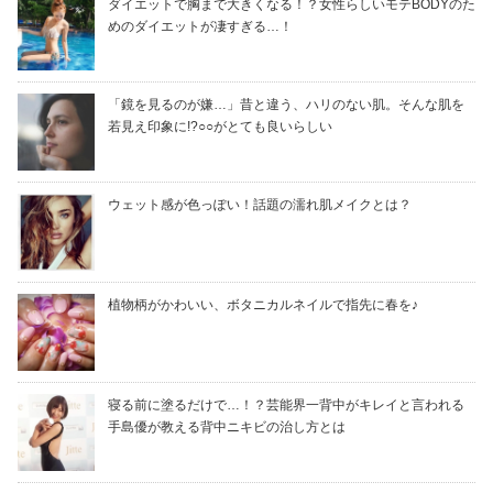
ダイエットで胸まで大きくなる！？女性らしいモテBODYのた
めのダイエットが凄すぎる…！
「鏡を見るのが嫌…」昔と違う、ハリのない肌。そんな肌を
若見え印象に!?○○がとても良いらしい
ウェット感が色っぽい！話題の濡れ肌メイクとは？
植物柄がかわいい、ボタニカルネイルで指先に春を♪
寝る前に塗るだけで…！？芸能界一背中がキレイと言われる
手島優が教える背中ニキビの治し方とは