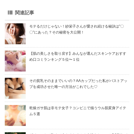
関連記事
モテるだけじゃない！紗栄子さんが愛され続ける秘訣は”〇
〇”にあった？その秘密を大公開！
【肌の美しさを取り戻す】みんなが選んだスキンケアおすす
め口コミランキング５位〜１位
その貧乳そのままでいいの？AAカップだった私がバストアッ
プを成功させた唯一の方法がこれでした♡
乾燥ガサ肌は非モテ女子？コンビニで揃うウル肌変身アイテ
ム５選