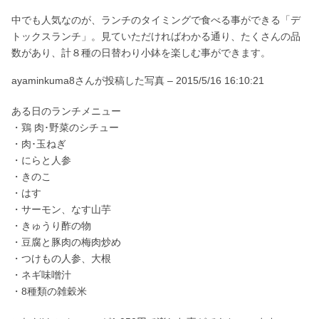
中でも人気なのが、ランチのタイミングで食べる事ができる「デ
トックスランチ」。見ていただければわかる通り、たくさんの品
数があり、計８種の日替わり小鉢を楽しむ事ができます。
ayaminkuma8さんが投稿した写真 –
2015/5/16 16:10:21
ある日のランチメニュー
・鶏 肉･野菜のシチュー
・肉･玉ねぎ
・にらと人参
・きのこ
・はす
・サーモン、なす山芋
・きゅうり酢の物
・豆腐と豚肉の梅肉炒め
・つけもの人参、大根
・ネギ味噌汁
・8種類の雑穀米